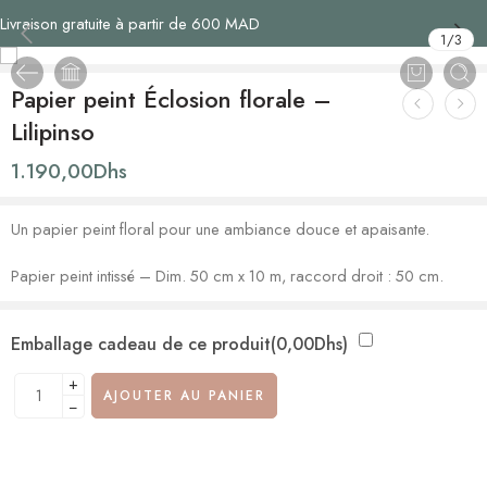
Livraison gratuite à partir de 600 MAD
1
/
3
Papier peint Éclosion florale –
Lilipinso
1.190,00
Dhs
Un papier peint floral pour une ambiance douce et apaisante.
Papier peint intissé – Dim. 50 cm x 10 m, raccord droit : 50 cm.
Emballage cadeau de ce produit(
0,00
Dhs
)
+
AJOUTER AU PANIER
−