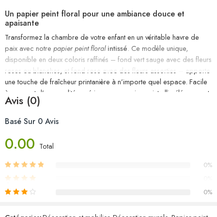
Un papier peint floral pour une ambiance douce et
apaisante
Transformez la chambre de votre enfant en un véritable havre de
paix avec notre
papier peint floral
intissé
. Ce modèle unique,
disponible en deux coloris raffinés – fond vert sauge avec des fleurs
roses ou blanches, et fond rose avec des fleurs assorties – apporte
une touche de fraîcheur printanière à n’importe quel espace. Facile
à poser et d’une qualité supérieure, ce papier peint allie élégance et
Avis (0)
durabilité, créant une ambiance sereine idéale pour les chambres
d’enfants.
Basé Sur 0 Avis
Découvrez notre papier peint floral : qualité, design et facilité
0.00
Total
d’installation
0%
Caractéristiques techniques du papier peint
0%
Notre
papier peint floral
intissé
est conçu pour offrir à la chambre
0%
de votre enfant un décor élégant et intemporel. Voici les
caractéristiques principales de ce produit :
0%