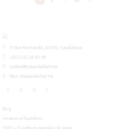
1
2
…
30
17 Rue Normandie, 20 100, Casablanca
+212 5 22 36 83 48
contact@nuagedenfant.ma
https://nuagedenfant.ma
Blog
Livraison et Expédition
CGV – Conditions générales de Vente