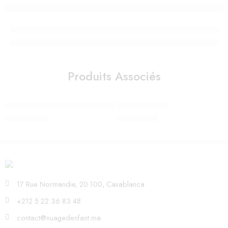
Produits Associés
Coffret de naissance Les moustaches
Miroir d’activités
490,00
Dhs
690,00
Dhs
17 Rue Normandie, 20 100, Casablanca
+212 5 22 36 83 48
contact@nuagedenfant.ma