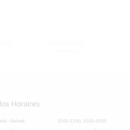
MOULIN ROTY
rceau
Miroir d’activités
690,00
Dhs
os Horaires
ndi - Samedi
10:00–13:00, 15:00–20:00