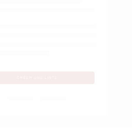
GM Police – Vilac
CRÉER UNE LISTE
Partager