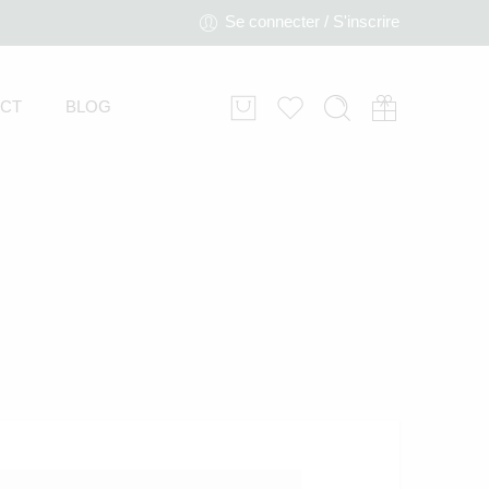
Se connecter / S'inscrire
CT
BLOG
Voiture de course