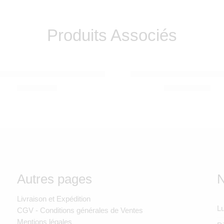
Produits Associés
 ROTY
VILAC
 naissance Sous mon baobab
Cheval a bascule avec a
490,00
Dhs
1.250,00
Dhs
Autres pages
N
Livraison et Expédition
Lu
CGV - Conditions générales de Ventes
Mentions légales