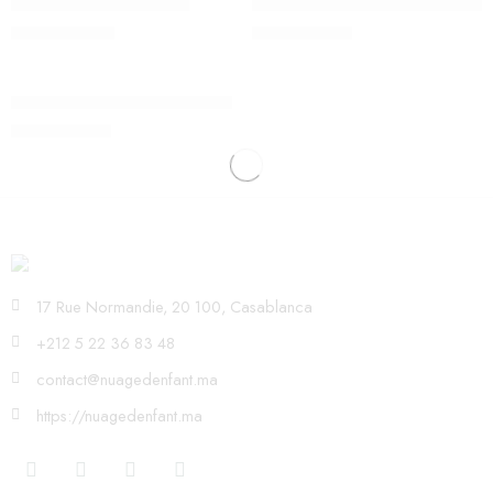
Video BabyCam XL Reer
Video Babyphone BabyCam L – 
SOLDE ÉPUISÉ
2.300,00
Dhs
1.800,00
Dhs
REER
Video Babyphone IP BabyCam
1.800,00
Dhs
17 Rue Normandie, 20 100, Casablanca
+212 5 22 36 83 48
contact@nuagedenfant.ma
https://nuagedenfant.ma