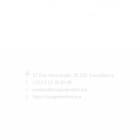
CANDIDE
OREILLER ESSENTIEL 60X40 cm
250,00
Dhs
17 Rue Normandie, 20 100, Casablanca
+212 5 22 36 83 48
contact@nuagedenfant.ma
https://nuagedenfant.ma