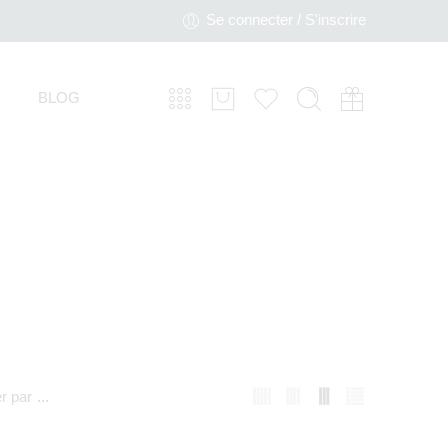
Se connecter / S'inscrire
BLOG
er par
...