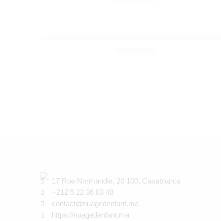
790,00
Dhs
JOLLEIN
Couverture Berceau 75×100 Basic Knit Nougat – 
399,00
Dhs
17 Rue Normandie, 20 100, Casablanca
+212 5 22 36 83 48
contact@nuagedenfant.ma
https://nuagedenfant.ma