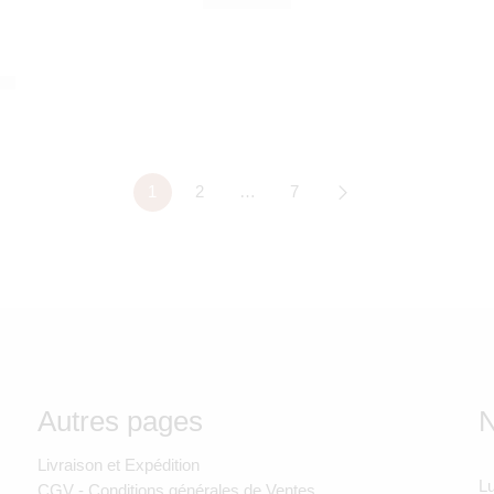
790,00
Dhs
Jollein
1
2
…
7
Autres pages
N
Livraison et Expédition
Lu
CGV - Conditions générales de Ventes