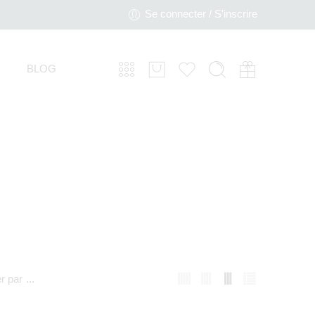
Se connecter / S'inscrire
BLOG
er par
...