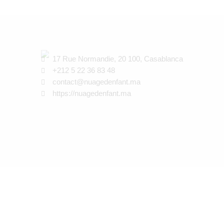
17 Rue Normandie, 20 100, Casablanca
+212 5 22 36 83 48
contact@nuagedenfant.ma
https://nuagedenfant.ma