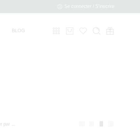
Se connecter / S'inscrire
BLOG
er par
...