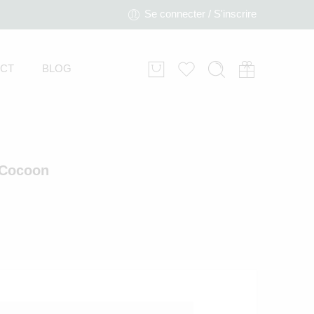
Se connecter / S'inscrire
CT
BLOG
 Cocoon
Cocoon Pad