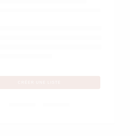
Protection
upplémentaire pour
doomoo Cocoon
CRÉER UNE LISTE
Partager