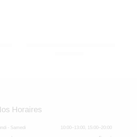
DOOMOO
 Grey
Cocoon Doomoo Tetra Jersey Terracotta
1.350,00
Dhs
os Horaires
ndi - Samedi
10:00–13:00, 15:00–20:00