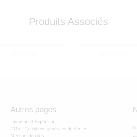
Produits Associés
O
DOOMOO
ébé – Baby Sleep – Doomoo
Cocoon Doomoo Classic
260,00
Dhs
1.350,00
Dhs
Autres pages
N
Livraison et Expédition
Lu
CGV - Conditions générales de Ventes
Mentions légales