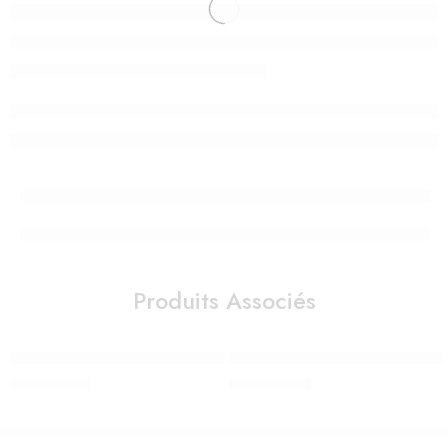
Produits Associés
Veilleuse – Lanterne ReVOLUTION 2.0 – le Petit Prince© – Blueto
Veilleuse chat (USB) APRÈS LA PL
980,00
Dhs
490,00
Dhs