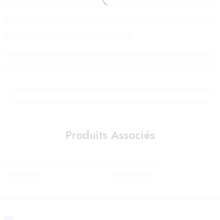
Produits Associés
Veilleuse – Lanterne ReVOLUTION 2.0 – le Petit Prince© – Blueto
LAMPE ZEBRE
980,00
Dhs
990,00
Dhs