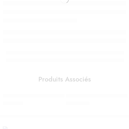
Produits Associés
Serviettes post-partum Extra-Absorbantes 0-2 Semaines 10 pcs – 
Sortie de bain lapin Après la plui
70,00
Dhs
690,00
Dhs