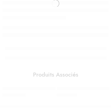
Produits Associés
Chaise haute Peg Perego Prima Pappa FOLLOW ME Mint
Chauffe-biberon Insta-feed – Dr 
2.550,00
Dhs
600,00
Dhs