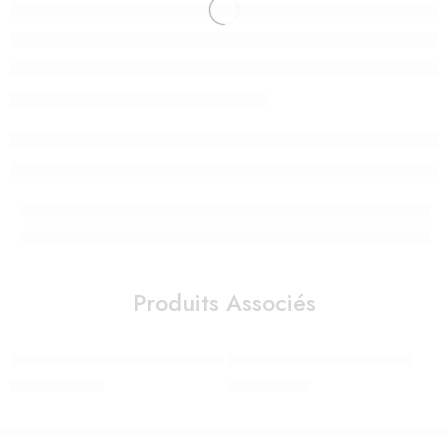
Produits Associés
ROBOT CUISEUR BABYCOOK EXPRESS® VELVET GREY
Égouttoir à Biberon Suavinex
2.300,00
Dhs
295,00
Dhs