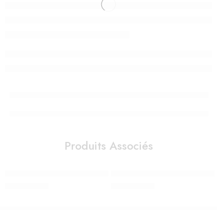
Produits Associés
Mouche bébé électrique Nosiboo Pro 2 Gris
Mouche bébé électrique Nosiboo
1.550,00
Dhs
1.550,00
Dhs