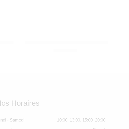
DR BROWN’S
 340 ml
Chauffe-biberon Insta-feed – Dr Brown’s
600,00
Dhs
os Horaires
ndi - Samedi
10:00–13:00, 15:00–20:00