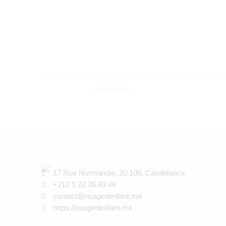
SUAVINEX
SUAVIN
Attache-sucette Premium Hygge Rose
Attache-
90,00
Dhs
17 Rue Normandie, 20 100, Casablanca
+212 5 22 36 83 48
contact@nuagedenfant.ma
https://nuagedenfant.ma