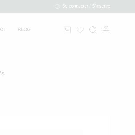
Se connecter / S'inscrire
CT
BLOG
’s
Kit de démarrage