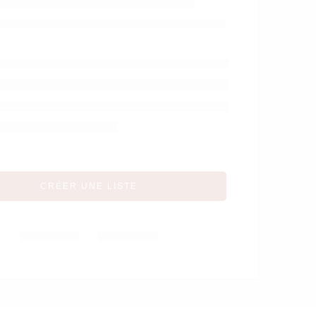
iberon à col large –
Dr Brown’s
CRÉER UNE LISTE
Partager