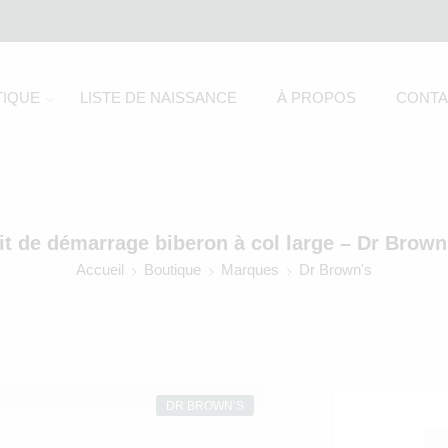
IQUE
LISTE DE NAISSANCE
À PROPOS
CONTA
it de démarrage biberon à col large – Dr Brown
Accueil
Boutique
Marques
Dr Brown's
DR BROWN’S