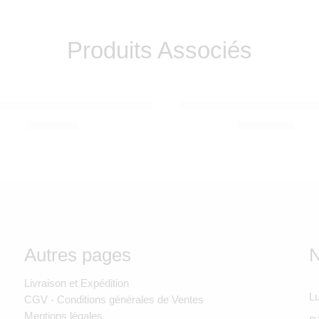
Produits Associés
EX
SUAVINEX
sucette Premium Hygge Gris
Tasse à paille Bleu +18m
SOLDE ÉPUISÉ
90,00
Dhs
130,00
Dhs
Autres pages
N
Livraison et Expédition
Lu
CGV - Conditions générales de Ventes
Mentions légales