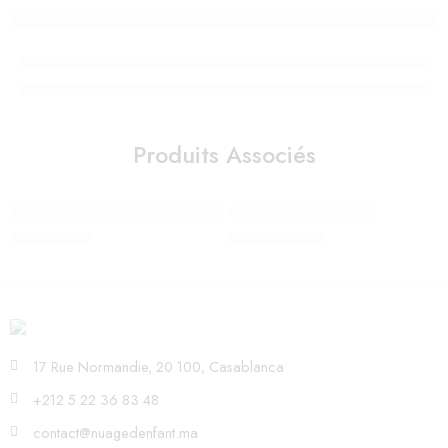
Produits Associés
LAMPE ERNEST L’OURS POLAIRE
MIFFY XL – MR MARIA
790,00
Dhs
2.450,00
Dhs
17 Rue Normandie, 20 100, Casablanca
+212 5 22 36 83 48
contact@nuagedenfant.ma