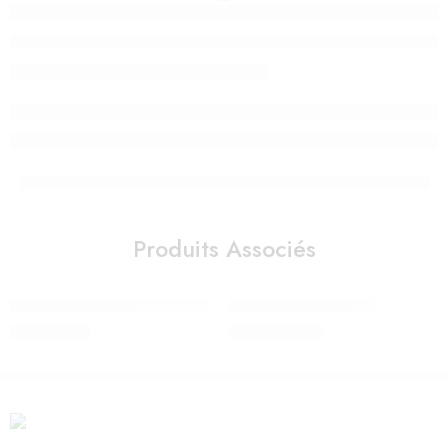
Produits Associés
Veilleuse – Lanterne ReVOLUTION 2.0 – Forêt – Bluetooth, Music
MIFFY XL – MR MARIA
980,00
Dhs
2.450,00
Dhs