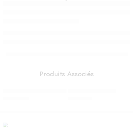
Produits Associés
Mobile musical Pomme des bois – Moulin Roty
Peluche d’activités Zimba
1.190,00
Dhs
690,00
Dhs