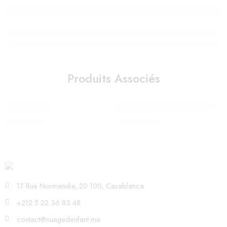
Produits Associés
LAMPE MARY
Veilleuse – Lanterne ReVOLUTION
850,00
Dhs
980,00
Dhs
17 Rue Normandie, 20 100, Casablanca
+212 5 22 36 83 48
contact@nuagedenfant.ma