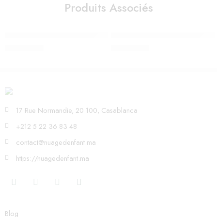
Produits Associés
MATELAS CLIMATISÉ 60*120 cm TINEO
Support de sommeil TOPPONCI
700,00
Dhs
750,00
Dhs
17 Rue Normandie, 20 100, Casablanca
+212 5 22 36 83 48
contact@nuagedenfant.ma
https://nuagedenfant.ma
Blog