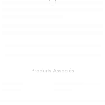
Produits Associés
LAMPE ZEBRE
SNUFFY FIRST LIGHT – MR MARI
990,00
Dhs
980,00
Dhs