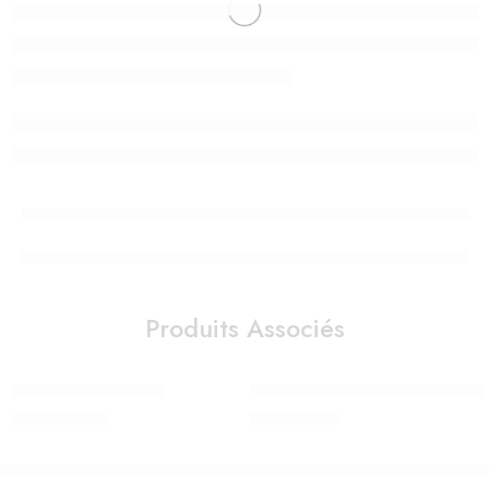
Produits Associés
MIFFY S – MR MARIA
Veilleuse – Lanterne ReVOLUTION
1.850,00
Dhs
980,00
Dhs