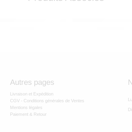
 ROTY
MR MARIA
, Musicale, Détection des Pleurs & USB Rechargeable
se éléphant (USB) SOUS MON BAOBAB
BORIS STAR LIGHT – MR
490,00
Dhs
1.850,00
Dhs
Autres pages
N
Livraison et Expédition
Lu
CGV - Conditions générales de Ventes
Mentions légales
D
Paiement & Retour