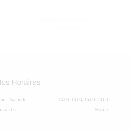
MR MARIA
 MARIA
MIFFY XL – MR MARIA
2.450,00
Dhs
os Horaires
ndi - Samedi
10:00–13:00, 15:00–20:00
imanche
Fermé