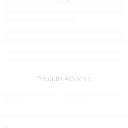
Produits Associés
Chauffe-biberon Insta-feed – Dr Brown’s
Tire-lait une pièce en silicone D
600,00
Dhs
250,00
Dhs