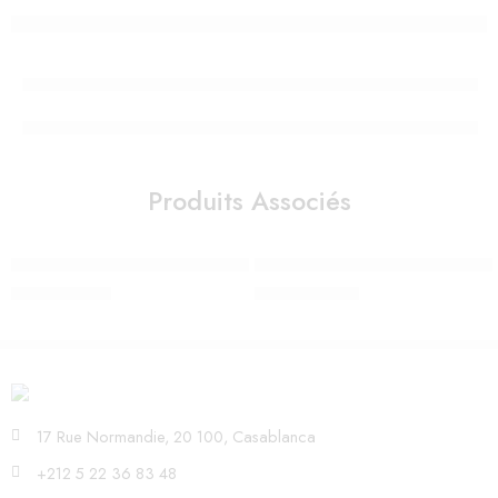
Produits Associés
Stérilisateur avec fonction de séchage – Dr Brown’s
ROBOT CUISEUR BABYCOOK EX
1.330,00
Dhs
2.300,00
Dhs
17 Rue Normandie, 20 100, Casablanca
+212 5 22 36 83 48