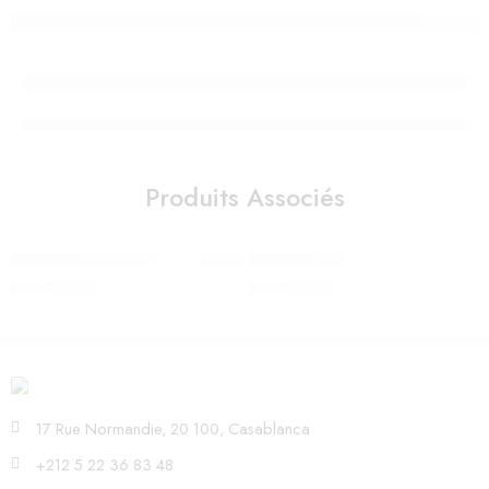
Produits Associés
Sticker mural Forêt renard et animaux
LAMPE MARY
290,00
Dhs
850,00
Dhs
17 Rue Normandie, 20 100, Casablanca
+212 5 22 36 83 48