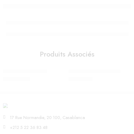
Produits Associés
Minibus porteur 2 en 1
PIANO EN BOIS ORANGE
1.250,00
Dhs
980,00
Dhs
17 Rue Normandie, 20 100, Casablanca
+212 5 22 36 83 48