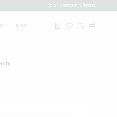
Se connecter / S'inscrire
CT
BLOG
 Roty
Théière d’activités