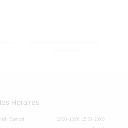
MOULIN ROTY
 crème
Mobile musical Le Voyage d’Olga
SOLDE ÉPUISÉ
1.190,00
Dhs
os Horaires
ndi - Samedi
10:00–13:00, 15:00–20:00