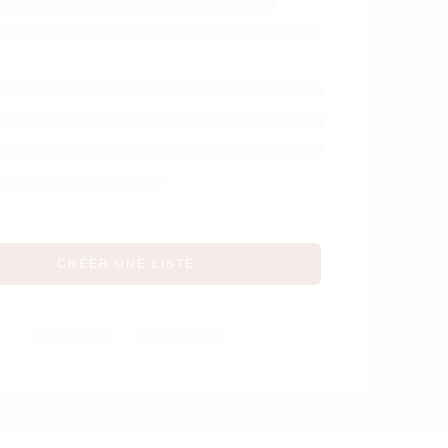
en bois Après la
pluie – Moulin Roty
CRÉER UNE LISTE
Partager