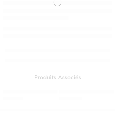
Produits Associés
Lanterne ReVOLUTION 2.0 – Savane – Bluetooth, Musicale, Détec
TAPIS LAVABLE MONSTERA – L
980,00
Dhs
2.190,00
Dhs