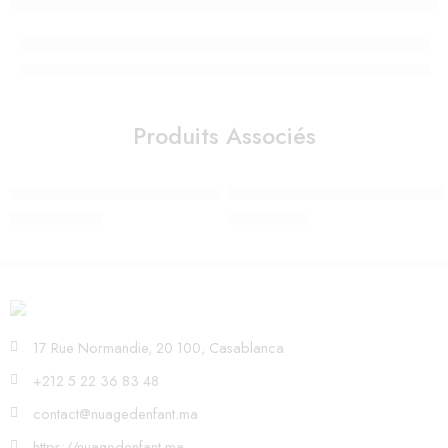
Produits Associés
GRAND PIANO À QUEUE NOIR
PETIT CÂLIN SOUPLE 36 CM M
2.190,00
Dhs
590,00
Dhs
17 Rue Normandie, 20 100, Casablanca
+212 5 22 36 83 48
contact@nuagedenfant.ma
https://nuagedenfant.ma