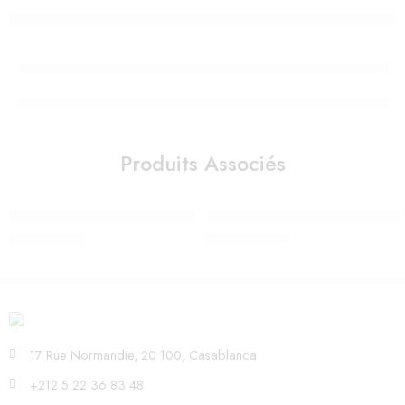
Produits Associés
PANIER DE SOINS BAMBI ROSE
Mouche bébé électrique Nosibo
449,00
Dhs
1.550,00
Dhs
17 Rue Normandie, 20 100, Casablanca
+212 5 22 36 83 48