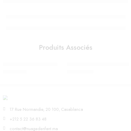
Produits Associés
Sticker mural Jolis arc-en-ciel
BORIS STAR LIGHT – MR MARIA
290,00
Dhs
1.850,00
Dhs
17 Rue Normandie, 20 100, Casablanca
+212 5 22 36 83 48
contact@nuagedenfant.ma