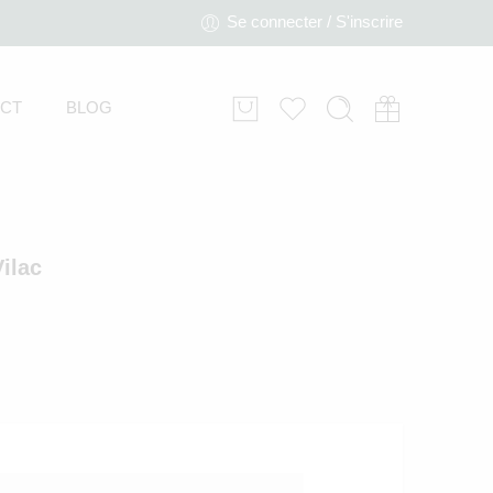
Se connecter / S'inscrire
CT
BLOG
ilac
Jouet en Bois à