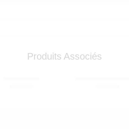
Produits Associés
 ROTY
VILAC
Miroir d’activités
TENTE CANADIENNE B
690,00
Dhs
850,00
Dhs