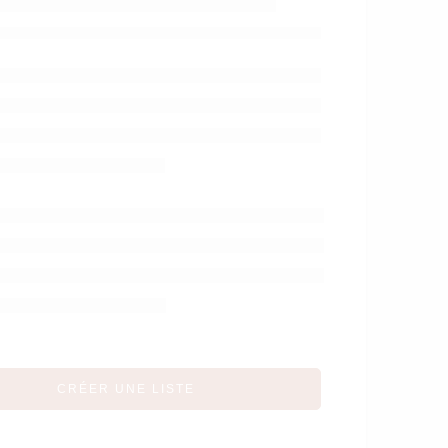
arteler Fusée dans
les étoiles – Vilac
CRÉER UNE LISTE