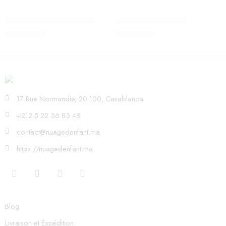
Tapis d’éveil Toucan – Ludi
Boite à forme – Vilac
450,00
Dhs
380,00
Dhs
17 Rue Normandie, 20 100, Casablanca
+212 5 22 36 83 48
contact@nuagedenfant.ma
https://nuagedenfant.ma
Blog
Livraison et Expédition