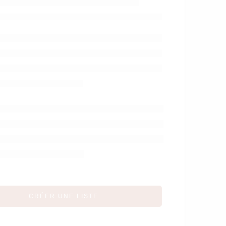
Sun 2-4 ans Woam
– Rose
CRÉER UNE LISTE