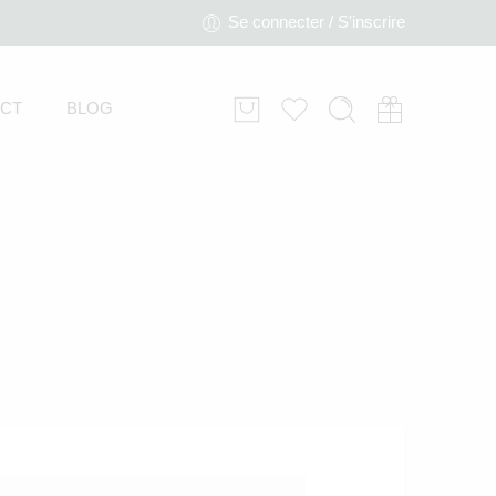
Se connecter / S'inscrire
CT
BLOG
ki ET LA Lunettes