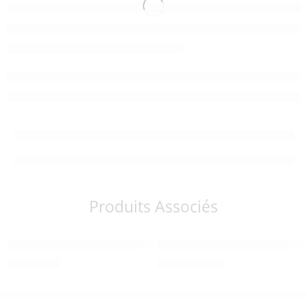
Produits Associés
JOUET À TRAINER OURS POMPON
Poussette Priam Moon Black C
490,00
Dhs
12.600,00
Dhs