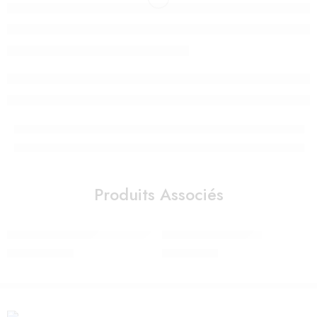
Produits Associés
Porte-bébé Move, Rose, 3D Mesh
Boite à forme – Vilac
2.390,00
Dhs
380,00
Dhs