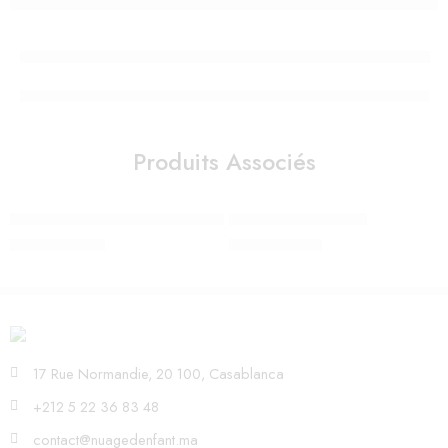
Produits Associés
Coya Matt Black Mirage Grey – Cybex
Libelle 2 Ocean Blue
6.200,00
Dhs
3.500,00
Dhs
17 Rue Normandie, 20 100, Casablanca
+212 5 22 36 83 48
contact@nuagedenfant.ma