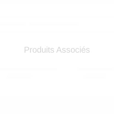
Produits Associés
CYBEX
 TWIST 2+ SLV MOON BLACK
Adaptateurs Melio
6.200,00
Dhs
650,00
Dhs