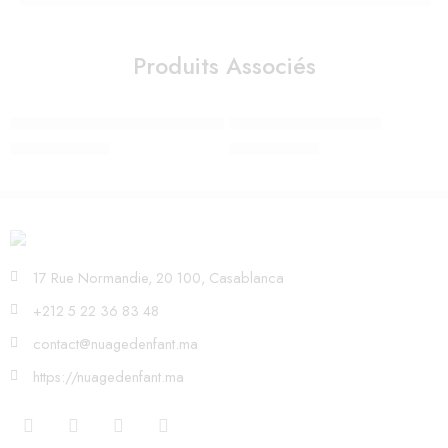
Produits Associés
Poussette Priam Sepia Black Rosegold – Cybex
Châssis mios 3 chrome
14.100,00
Dhs
7.100,00
Dhs
17 Rue Normandie, 20 100, Casablanca
+212 5 22 36 83 48
contact@nuagedenfant.ma
https://nuagedenfant.ma