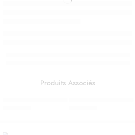
Produits Associés
Cloud G i-Size Moon Black – Cybex
Sirona G i-Size Plus Moon Black
3.000,00
Dhs
3.500,00
Dhs