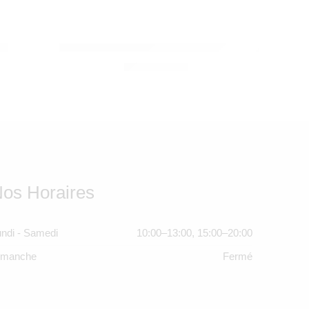
CYBEX
ex
Sirona Gi i-Size Moon Black – 9-18 kg – Cybex
4.750,00
Dhs
os Horaires
ndi - Samedi
10:00–13:00, 15:00–20:00
imanche
Fermé