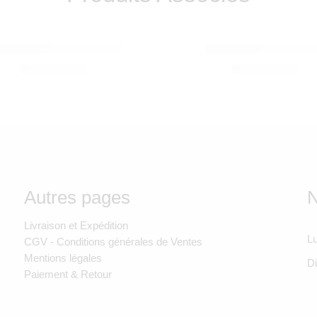
CYBEX
 i-Size Plus Moon Black – Cybex
Base G Isofix – Cyb
3.500,00
Dhs
3.000,00
Dhs
Autres pages
N
Livraison et Expédition
Lu
CGV - Conditions générales de Ventes
Mentions légales
D
Paiement & Retour