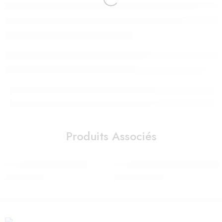
Produits Associés
Livre d’éveil Jungle – Ludi
Poussette MIOS Rosegold Mirag
190,00
Dhs
10.250,00
Dhs