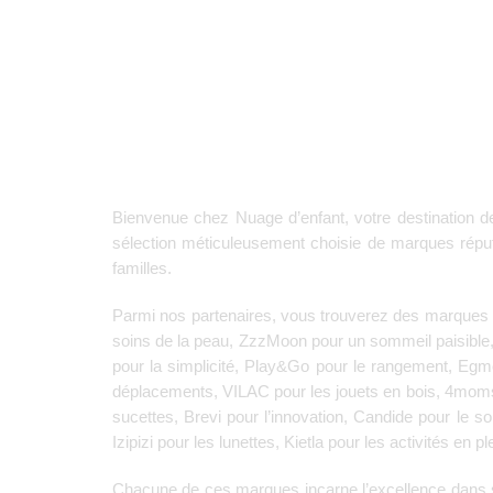
Bienvenue chez Nuage d’enfant, votre destination de
sélection méticuleusement choisie de marques réputé
familles.
Parmi nos partenaires, vous trouverez des marques 
soins de la peau,
ZzzMoon
pour un sommeil paisible
pour la simplicité,
Play&Go
pour le rangement,
Egmo
déplacements,
VILAC
pour les jouets en bois,
4mom
sucettes,
Brevi
pour l’innovation,
Candide
pour le s
Izipizi
pour les lunettes,
Kietla
pour les activités en ple
Chacune de ces marques incarne l’excellence dans so