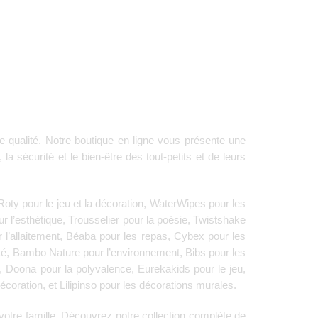
e qualité. Notre boutique en ligne vous présente une
sécurité et le bien-être des tout-petits et de leurs
Roty
pour le jeu et la décoration,
WaterWipes
pour les
r l’esthétique,
Trousselier
pour la poésie,
Twistshake
 l’allaitement,
Béaba
pour les repas,
Cybex
pour les
té,
Bambo Nature
pour l’environnement,
Bibs
pour les
r,
Doona
pour la polyvalence,
Eurekakids
pour le jeu,
écoration, et
Lilipinso
pour les décorations murales.
otre famille. Découvrez notre collection complète de