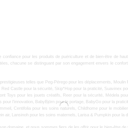
 confiance pour les produits de puériculture et de bien-être de haut
es, chacune se distinguant par son engagement envers le confort, la 
prestigieuses telles que
Peg-Pérego
pour les déplacements,
Moulin 
,
Red Castle
pour la sécurité,
Skip*Hop
pour la praticité,
Suavinex
pou
nt Toys
pour les jouets créatifs,
Reer
pour la sécurité,
Médela
pour
s
pour l’innovation,
BabyBjörn
pour le portage,
BabyGo
pour la pratici
ommeil,
Centifolia
pour les soins naturels,
Childhome
pour le mobilie
in air,
Lansinoh
pour les soins maternels,
Larisa & Pumpkin
pour la d
n domaine, et nous sommes fiers de les offrir pour le bien-être de v