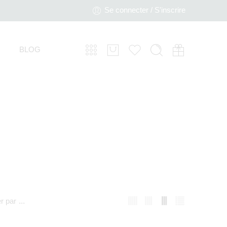
Se connecter / S'inscrire
BLOG
er par
...