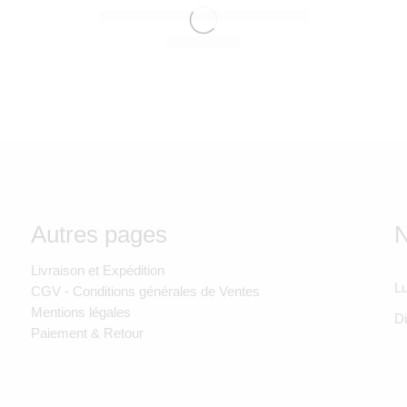
CANDIDE
COUSSIN DE BAIN CANDIDE
550,00
Dhs
Autres pages
N
Livraison et Expédition
Lu
CGV - Conditions générales de Ventes
Mentions légales
D
Paiement & Retour