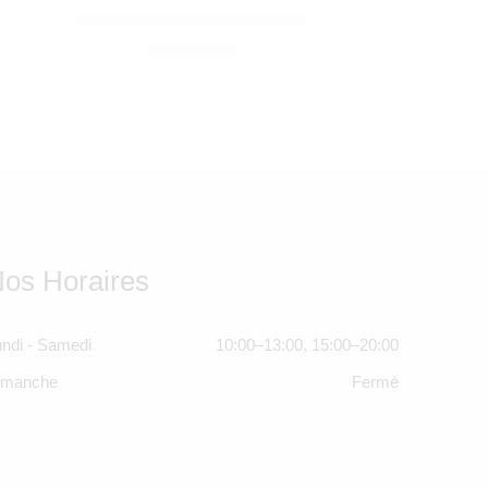
CANDIDE
P’tit Panda Air + Cassonade
320,00
Dhs
os Horaires
ndi - Samedi
10:00–13:00, 15:00–20:00
imanche
Fermé