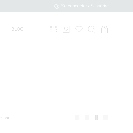
Se connecter / S'inscrire
BLOG
er par
...