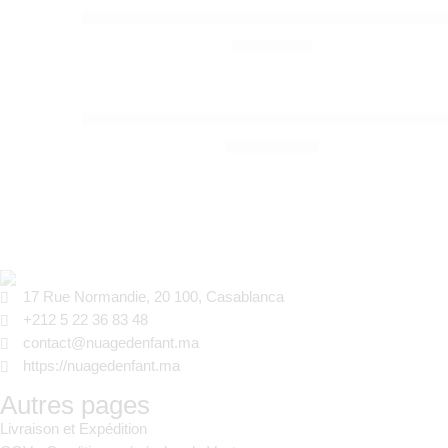
ERGOBABY
Arche de jeux pour transat Evolve 3 en 1 Ocea
690,00
Dhs
ERGOBABY
Transat 3-en-1 Evolve Cotton Charcoal Grey – 
2.790,00
Dhs
17 Rue Normandie, 20 100, Casablanca
+212 5 22 36 83 48
contact@nuagedenfant.ma
https://nuagedenfant.ma
Autres pages
Livraison et Expédition