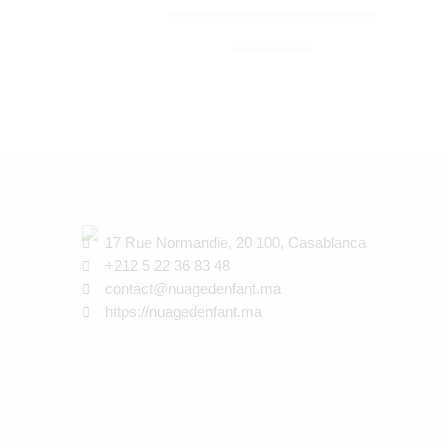
CANDIDE
P’tit Panda Air + Cassonade
320,00
Dhs
17 Rue Normandie, 20 100, Casablanca
+212 5 22 36 83 48
contact@nuagedenfant.ma
https://nuagedenfant.ma