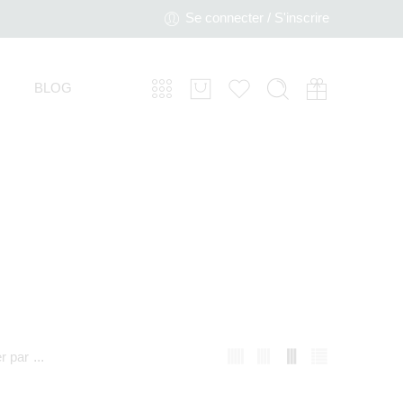
Se connecter / S'inscrire
BLOG
er par
...