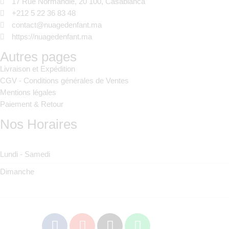
17 Rue Normandie, 20 100, Casablanca
+212 5 22 36 83 48
contact@nuagedenfant.ma
https://nuagedenfant.ma
Autres pages
Livraison et Expédition
CGV - Conditions générales de Ventes
Mentions légales
Paiement & Retour
L’arrivée imminente de votre bébé est un
Nos Horaires
moment unique, mêlant joie et anticipatio
Casablanca, pour que votre séjour à la
maternité soit des plus sereins et conforta
Lundi - Samedi
est crucial de bien préparer votre valise
Dimanche
avons compilé pour vous une liste exhau
des articles essentiels pour vous et votr
nouveau-né, afin de vous […]