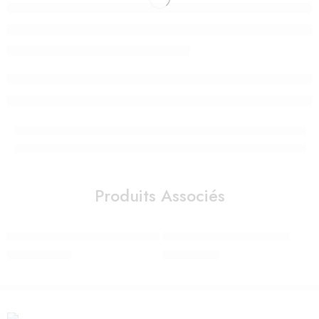
Produits Associés
Cocoon Doomoo Blue Grey Moon
P’TIT PANDA AIR + BLANC
1.350,00
Dhs
320,00
Dhs